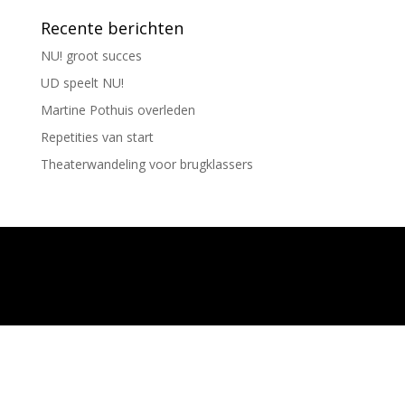
Recente berichten
NU! groot succes
UD speelt NU!
Martine Pothuis overleden
Repetities van start
Theaterwandeling voor brugklassers
Ontworpen door
Elegant Themes
| Ondersteund
door
WordPress