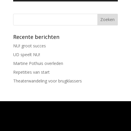
Recente berichten
NU! groot succes
UD speelt NU!
Martine Pothuis overleden
Repetities van start
Theaterwandeling voor brugklassers
Ontworpen door
Elegant Themes
| Ondersteund
door
WordPress