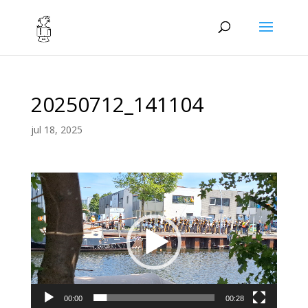
20250712_141104
jul 18, 2025
Videospeler
00:00
00:28