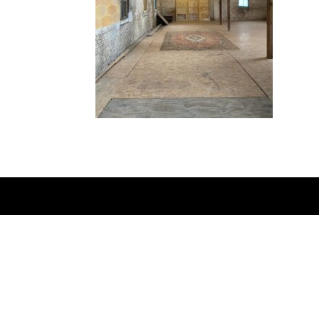
Ontworpen door
Elegant Themes
| Onderste