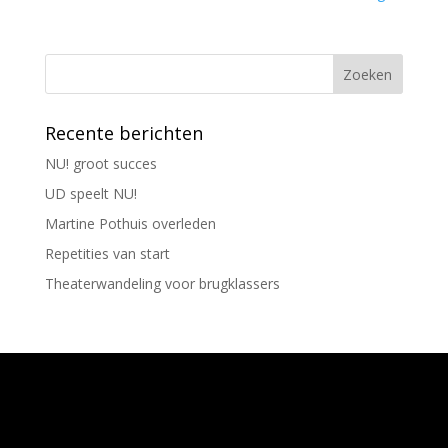
Recente berichten
NU! groot succes
UD speelt NU!
Martine Pothuis overleden
Repetities van start
Theaterwandeling voor brugklassers
Ontworpen door
Elegant Themes
| Ondersteund
door
WordPress