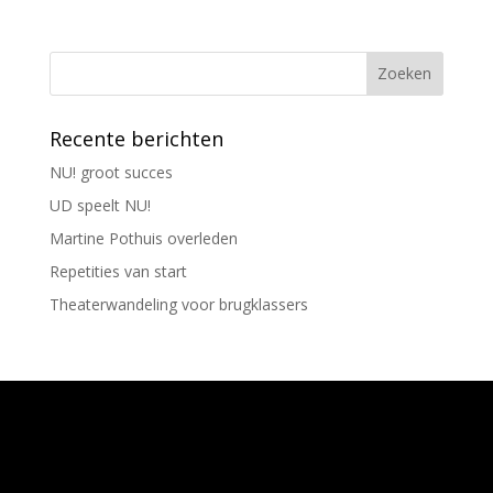
Recente berichten
NU! groot succes
UD speelt NU!
Martine Pothuis overleden
Repetities van start
Theaterwandeling voor brugklassers
Ontworpen door
Elegant Themes
| Ondersteund
door
WordPress