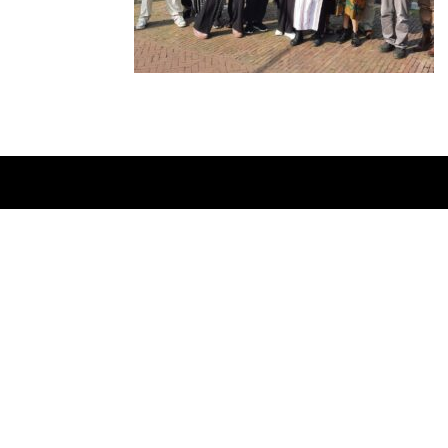
Ontworpen door
Elegant Themes
| Onderste