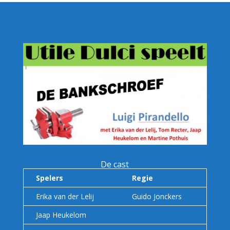
De cast
Spelers
Regie
Erika van der Lelij
Guido Jonckers
Jaap Heukelom