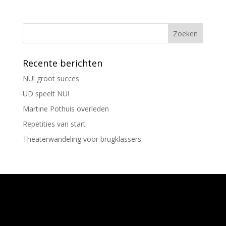
Recente berichten
NU! groot succes
UD speelt NU!
Martine Pothuis overleden
Repetities van start
Theaterwandeling voor brugklassers
Ontworpen door
Elegant Themes
| Ondersteund
door
WordPress