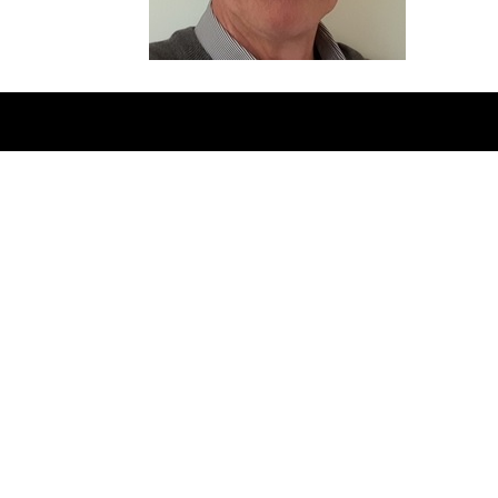
Ontworpen door
Elegant Themes
| Onderste