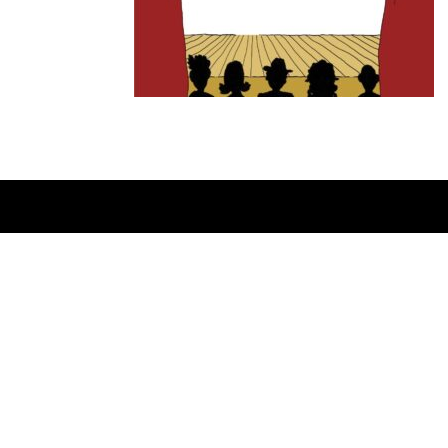
Ontworpen door
Elegant Themes
| Onderste