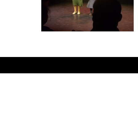
Ontworpen door
Elegant Themes
| Onderste