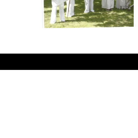
Ontworpen door
Elegant Themes
| Onderste