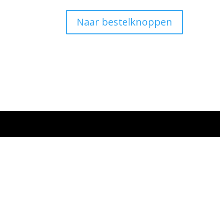
Naar bestelknoppen
Ontworpen door
Elegant Themes
| Onderste