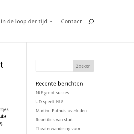
 in de loop der tijd
Contact
t
Recente berichten
NU! groot succes
UD speelt NU!
itjes
Martine Pothuis overleden
euke
Repetities van start
).
Theaterwandeling voor