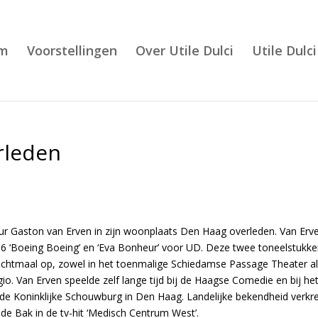
m
Voorstellingen
Over Utile Dulci
Utile Dulci
rleden
eur Gaston van Erven in zijn woonplaats Den Haag overleden. Van Erv
986 ‘Boeing Boeing’ en ‘Eva Bonheur’ voor UD. Deze twee toneelstukk
 achtmaal op, zowel in het toenmalige Schiedamse Passage Theater al
gio. Van Erven speelde zelf lange tijd bij de Haagse Comedie en bij he
 de Koninklijke Schouwburg in Den Haag. Landelijke bekendheid verkr
 de Bak in de tv-hit ‘Medisch Centrum West’.