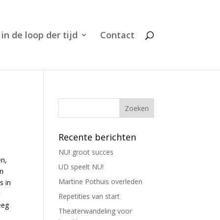
 in de loop der tijd
Contact
Recente berichten
NU! groot succes
en,
UD speelt NU!
en
Martine Pothuis overleden
s in
t
Repetities van start
eeg
Theaterwandeling voor