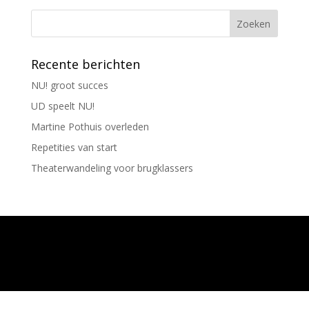
Recente berichten
NU! groot succes
UD speelt NU!
Martine Pothuis overleden
Repetities van start
Theaterwandeling voor brugklassers
Ontworpen door
Elegant Themes
| Ondersteund
door
WordPress